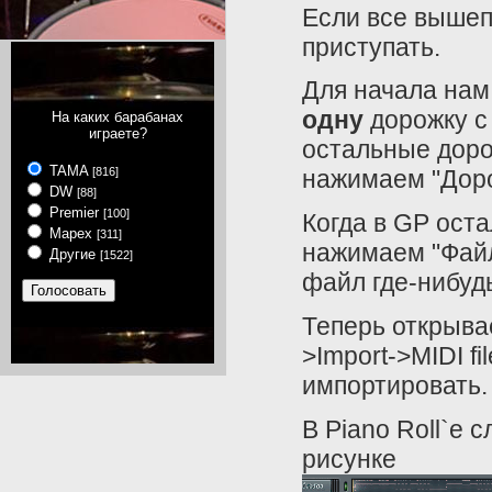
Если все вышеп
приступать.
Для начала нам 
одну
дорожку с
На каких барабанах
играете?
остальные доро
TAMA
[816]
нажимаем "Доро
DW
[88]
Premier
[100]
Когда в GP ост
Mapex
[311]
нажимаем "Файл-
Другие
[1522]
файл где-нибуд
Теперь открывае
>Import->MIDI fi
импортировать.
В Piano Roll`е 
рисунке