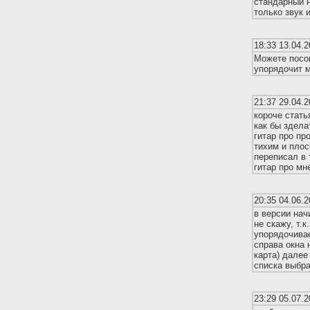
стандарный н
только звук и
18:33 13.04.2
Можете посов
упорядочит м
21:37 29.04.2
короче стать
как бы здела
гитар про пр
тихим и плос
переписал в 
гитар про мн
20:35 04.06.2
в версии нач
не скажу, т.к
упорядочивае
справа окна 
карта) далее
списка выбра
23:29 05.07.2