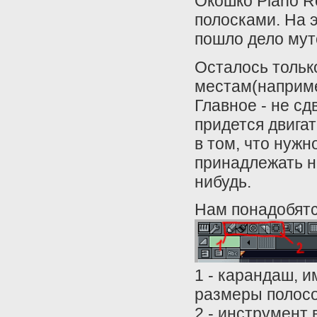
Окошко Piano R
полосками. На 
пошло дело мут
Осталось тольк
местам(наприме
Главное - не сд
придется двига
в том, что нужн
принадлежать н
нибудь.
Нам понадобятс
1 - карандаш, и
размеры полосо
2 - инструмент