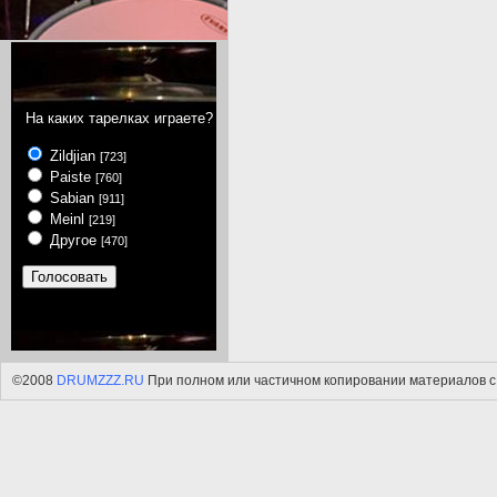
На каких тарелках играете?
Zildjian
[723]
Paiste
[760]
Sabian
[911]
Meinl
[219]
Другое
[470]
©2008
DRUMZZZ.RU
При полном или частичном копировании материалов с