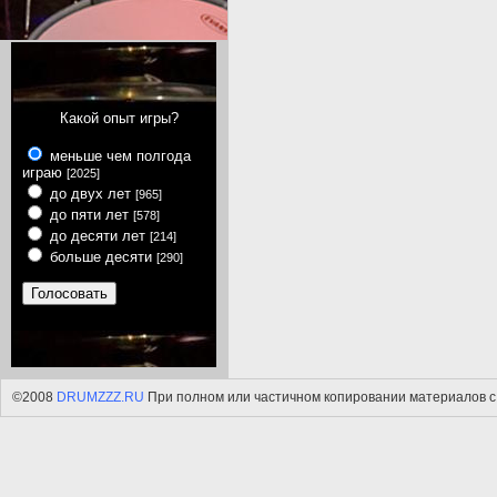
Какой опыт игры?
меньше чем полгода
играю
[2025]
до двух лет
[965]
до пяти лет
[578]
до десяти лет
[214]
больше десяти
[290]
©2008
DRUMZZZ.RU
При полном или частичном копировании материалов с