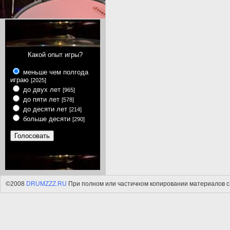
Какой опыт игры?
меньше чем полгода
играю
[2025]
до двух лет
[965]
до пяти лет
[578]
до десяти лет
[214]
больше десяти
[290]
©2008
DRUMZZZ.RU
При полном или частичном копировании материалов с