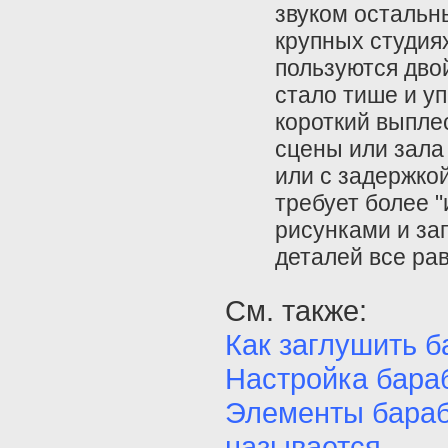
звуком остальн
крупных студия
пользуются дво
стало тише и у
короткий выплес
сцены или зала
или с задержко
требует более 
рисунками и за
деталей все ра
См. также:
Как заглушить 
Настройка бара
Элементы бараба
называется