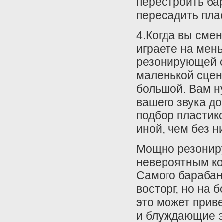
перестроить ба
пересадить пла
4.Когда вы сме
играете на мен
резонирующей с
маленькой сцен
большой. Вам н
вашего звука д
подбор пластик
иной, чем без н
Мощно резонир
невероятным ко
Самого барабан
восторг, но на 
это может прив
и блуждающие э