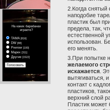
2.Когда снятый
наподобие тарел
пластик был при
На каких барабанах
предела, так, ч
играете?
естественной у
TAMA
[816]
использован. Б
DW
[88]
его менять.
Premier
[100]
Mapex
[311]
3.При попытке 
Другие
[1522]
желаемого стр
искажается
. Э
вытягиваться, 
контакт с кадл
пластиков, тако
верхний слой р
Пластик может 