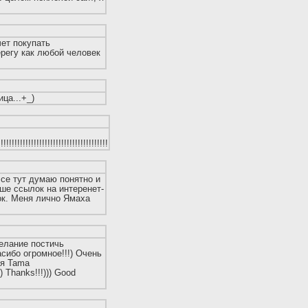
чет покупать
ерегу как любой человек
ца...+_)
!!!!!!!!!!!!!!!!!!!!!!!!!!!!!!!!!!!!!!!
 Все тут думаю понятно и
ше ссылок на интеренет-
ок. Меня лично Ямаха
желание постичь
асибо огромное!!!) Очень
ся Tama
) Thanks!!!))) Good