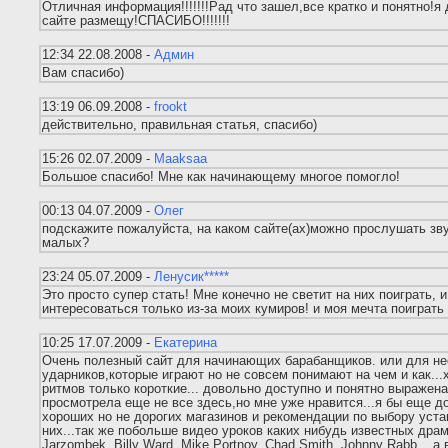
Отличная информация!!!!!!!Рад что зашел,все кратко и понятно!я
сайте размещу!СПАСИБО!!!!!!!
12:34 22.08.2008 -
Админ
Вам спасибо)
13:19 06.09.2008 -
frookt
действительно, правильная статья, спасибо)
15:26 02.07.2009 -
Maaksaa
Большое спасибо! Мне как начинающему многое помогло!
00:13 04.07.2009 -
Олег
подскажите пожалуйста, на каком сайте(ах)можно прослушать зв
малых?
23:24 05.07.2009 -
Ленусик*****
Это просто супер стать! Мне конечно не светит на них поиграть, 
интересоваться только из-за моих кумиров! и моя мечта поиграть
10:25 17.07.2009 -
Екатерина
Очень полезный сайт для начинающих барабанщиков. или для н
ударников,которые играют но не совсем понимают на чем и как..
ритмов только короткие... довольно доступно и понятно выражен
просмотрела еще не все здесь,но мне уже нравится...я бы еще д
хороших но не дорогих магазинов и рекомендации по выбору уста
них...так же побольше видео уроков каких нибудь известных дра
Jarzombek, Billy Ward, Mike Portnoy, Chad Smith, Johnny Rabb... а