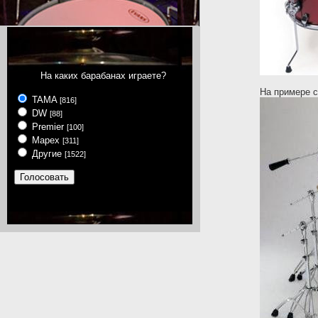
На каких барабанах играете?
На примере 
TAMA
[816]
DW
[88]
Premier
[100]
Mapex
[311]
Другие
[1522]