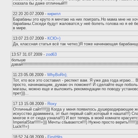
сказала бы даже отличный!!!
22:20 20.07.2009 -
кирилл
Барабаны это круто я мечтаю на них поиграть.Но мама мне не хо
барабаны.Соседи будут жаловатся,у неё болеть голова но я её б
в мире.
13:07 23.07.2009 -
КСЮ=)
Да, классная статья всё так четко;)Я тоже начинающая барабанщи
13:57 31.07.2009 -
zod63
больше
давай!!!!!!!!!!!!!!!!!!!!!!!!!!!!!!!!!!!!!!!!!!!!!!!!!!!!!!!!!!!!!!!!!!!!!!!!!!!!!!!!!!!!!!!!!!!!!!
11:23 05.08.2009 -
WhyBoRn);
Тот, кто все это составил - респект вам. Я уже два года играю...
просто, начинающим, думаю оч поможет! И сделайте еще поболь
магазы, можно еще и выложить рекомендации по поводу установ
прет)))...
17:13 15.08.2009 -
Roxy
Отличный сайт!!!!))) Когда у меня появилось душераздирающее 
искусство драмминга, эт был первый сайт,который я нашла!!!) Сп
многое я от сюда узнала!!!) И вот теперь в моей комнате красует
ImperialStar!!!!!=))) Мечты сбываются!!!) Нужно просто верить!!!!!!))
Luck!!!=)
18:52 24.08.2009 -
FirstHits