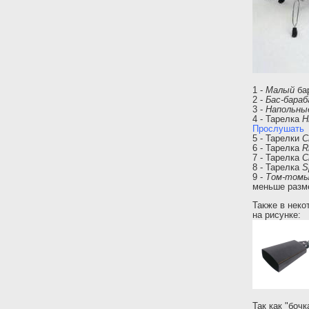
1 -
Малый
бар
2 -
Бас-бараб
3 -
Напольны
4 - Тарелка
H
Прослушать
5 - Тарелки
C
6 - Тарелка
R
7 - Тарелка
C
8 - Тарелка
S
9 -
Том-том
меньше разме
Также в неко
на рисунке:
Так как "боч