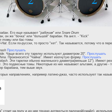
абан. Его еще называют "
рабочим
" или
Snare Drum
ан
, он же "бочка" или "большой" барабан. На англ. - "Kick"
е томы
или бас-томы
i-Hat
. Если по-русски, то просто "хет". Так называется, потому что в пер
rash
Прослушать
ide
. Чаще всего эту тарелку используют диаметром 20".
Прослушать
hina
. Произносится "Чайна". Имеет изогнутую форму.
Прослушать
plash
. Эти тарелки обычно маленького диаметра(меньше 12"). Имеют рез
ы
. Это подвесные томы. Некоторые из них называют альтами, а другие - 
р барабана, тем выше звук.
торых направлениях, например латино-джаз, часто используют так наз
ка" стоит на полу и до нее трудно дотянуться палочкой(смайл), использ