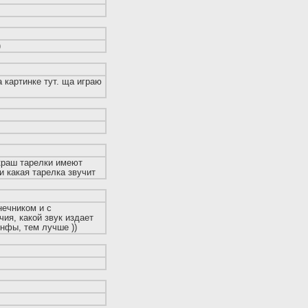
)
а картинке тут. ща играю
 краш тарелки имеют
и какая тарелка звучит
нечником и с
ия, какой звук издает
инфы, тем лучше ))