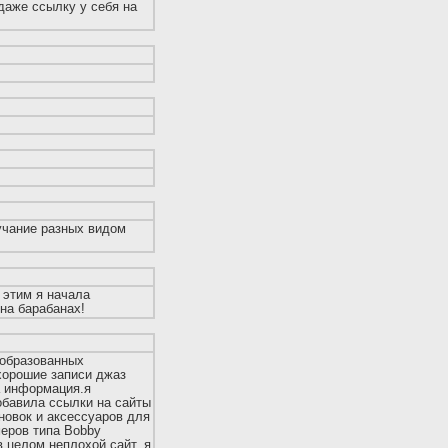
 даже ссылку у себя на
учание разных видом
и этим я начала
 на барабанах!
еобразованных
.хорошие записи джаз
а информация.я
обавила ссылки на сайты
новок и аксессуаров для
меров типа Bobby
 в целом неплохой сайт, я