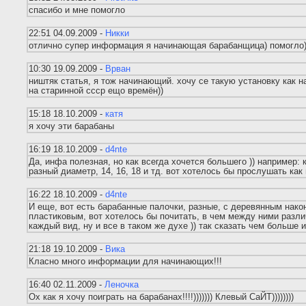
спасибо и мне помогло
22:51 04.09.2009 -
Никки
отлично супер информация я начинающая барабанщица) помогло
10:30 19.09.2009 -
Врван
ништяк статья, я тож начинающий. хочу се такую установку как н
на старинной ссср ещо времён))
15:18 18.10.2009 -
катя
я хочу эти барабаны
16:19 18.10.2009 -
d4nte
Да, инфа полезная, но как всегда хочется большего )) например:
разный диаметр, 14, 16, 18 и тд. вот хотелось бы прослушать как 
16:22 18.10.2009 -
d4nte
И еще, вот есть барабанные палочки, разные, с деревянным нако
пластиковым, вот хотелось бы почитать, в чем между ними различ
каждый вид, ну и все в таком же духе )) так сказать чем больше 
21:18 19.10.2009 -
Вика
Класно много информации для начинающих!!!
16:40 02.11.2009 -
Леночка
Ох как я хочу поиграть на барабанах!!!!))))))) Клевый СаЙТ))))))))