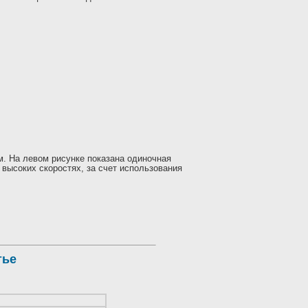
м. На левом рисунке показана одиночная
е высоких скоростях, за счет использования
тье