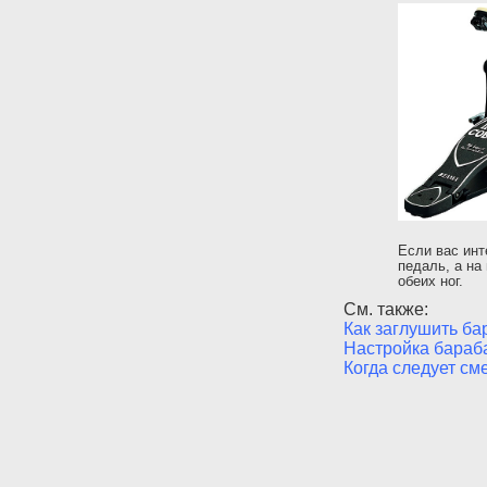
Если вас ин
педаль, а на
обеих ног.
См. также:
Как заглушить б
Настройка бараб
Когда следует см