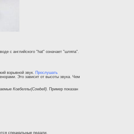
еводе с английского "hat" означает "шляпа".
кий взрывной звук.
Прослушать
тенорами. Это зависит от высоты звука. Чем
ываемые
Ковбеллы(Cowbell)
. Пример показан
уются специальные педали.