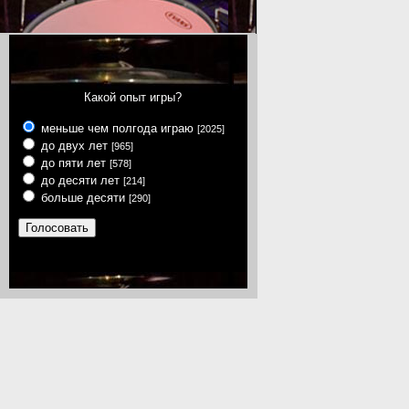
Какой опыт игры?
меньше чем полгода играю
[2025]
до двух лет
[965]
до пяти лет
[578]
до десяти лет
[214]
больше десяти
[290]