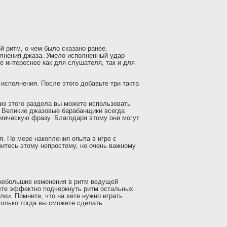
й ритм, о чем было сказано ранее.
олнения джаза. Умело исполненный удар
е интереснее как для слушателя, так и для
исполнения. После этого добавьте три такта
 из этого раздела вы можете использовать
. Великие джазовые барабанщики всегда
мическую фразу. Благодаря этому они могут
. По мере накопления опыта в игре с
читесь этому непростому, но очень важному
 небольшие изменения в ритм ведущей
ете эффектно подчеркнуть ритм остальных
ки. Помните, что на хете нужно играть
только тогда вы сможете сделать