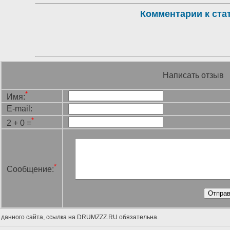
Комментарии к ста
Написать отзыв
*
Имя:
E-mail:
*
2 + 0 =
*
Сообщение:
 данного сайта, ссылка на DRUMZZZ.RU обязательна.