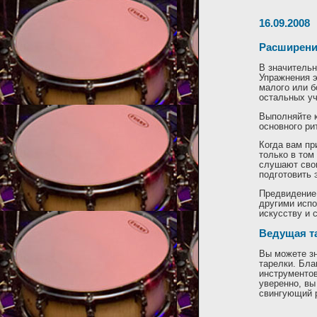
16.09.2008
Расширени
В значительн
Упражнения э
малого или б
остальных уч
Выполняйте к
основного ри
Когда вам пр
только в том
слушают свои
подготовить 
Предвидение 
другими испо
искусству и 
Ведущая т
Вы можете зн
тарелки. Бла
инструментов
уверенно, вы
свингующий 