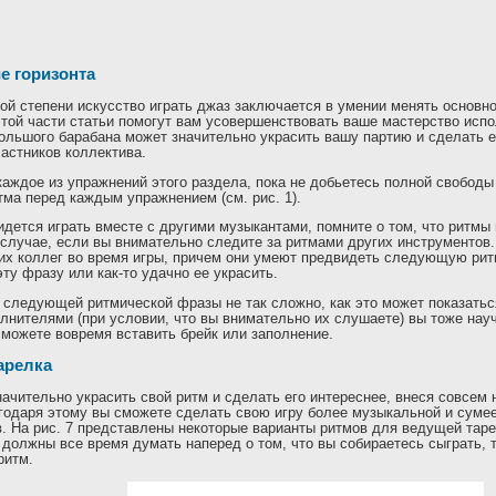
е горизонта
ой степени искусство играть джаз заключается в умении менять основно
той части статьи помогут вам усовершенствовать ваше мастерство исп
ольшого барабана может значительно украсить вашу партию и сделать е
астников коллектива.
аждое из упражнений этого раздела, пока не добьетесь полной свободы 
тма перед каждым упражнением (см. рис. 1).
идется играть вместе с другими музыкантами, помните о том, что ритмы
 случае, если вы внимательно следите за ритмами других инструментов
х коллег во время игры, причем они умеют предвидеть следующую рит
эту фразу или как-то удачно ее украсить.
следующей ритмической фразы не так сложно, как это может показаться
лнителями (при условии, что вы внимательно их слушаете) вы тоже нау
сможете вовремя вставить брейк или заполнение.
арелка
ачительно украсить свой ритм и сделать его интереснее, внеся совсем
годаря этому вы сможете сделать свою игру более музыкальной и суме
. На рис. 7 представлены некоторые варианты ритмов для ведущей тарел
 должны все время думать наперед о том, что вы собираетесь сыграть, 
ритм.