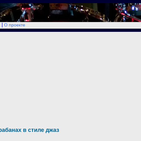
|
О проекте
рабанах в стиле джаз